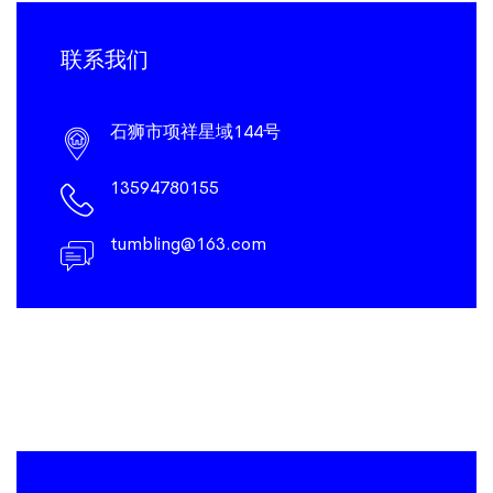
联系我们
石狮市项祥星域144号
13594780155
tumbling@163.com