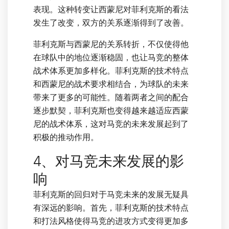
表现。这种转变让西蒙尼对菲利克斯的看法
发生了改变，双方的关系逐渐得到了改善。
菲利克斯与西蒙尼的关系转折，不仅使得他
在球队中的地位逐渐稳固，也让马竞的整体
战术体系更加多样化。菲利克斯的技术特点
和西蒙尼的战术要求相结合，为球队的未来
带来了更多的可能性。随着两者之间的配合
逐步默契，菲利克斯也变得越来越适应西蒙
尼的战术体系，这对马竞的未来发展起到了
积极的推动作用。
4、对马竞未来发展的影
响
菲利克斯的回归对于马竞未来的发展无疑具
有深远的影响。首先，菲利克斯的技术特点
和打法风格使得马竞的进攻方式变得更加多