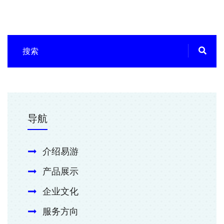
导航
介绍易游
产品展示
企业文化
服务方向