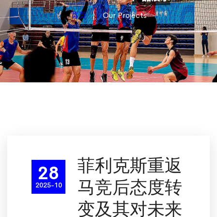
首页
Our Projects
菲利克斯重返
28
马竞后态度转
2025-10
变及其对未来