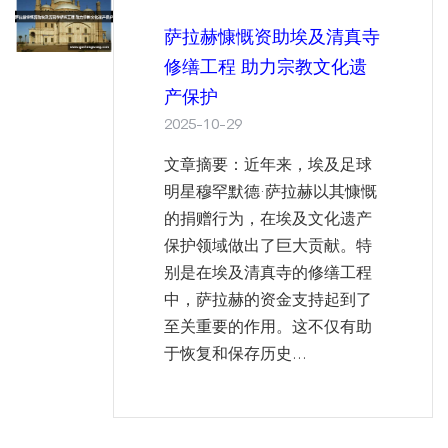
萨拉赫慷慨资助埃及清真寺
修缮工程 助力宗教文化遗
产保护
2025-10-29
文章摘要：近年来，埃及足球
明星穆罕默德·萨拉赫以其慷慨
的捐赠行为，在埃及文化遗产
保护领域做出了巨大贡献。特
别是在埃及清真寺的修缮工程
中，萨拉赫的资金支持起到了
至关重要的作用。这不仅有助
于恢复和保存历史...