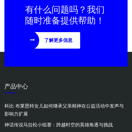
有什么问题吗？我们
随时准备提供帮助！
了解更多信息
产品中心
科比·布莱恩特女儿如何继承父亲精神在公益活动中发声与
影响力扩展
神话传说马拉松小组赛：跨越时空的英雄角逐与挑战