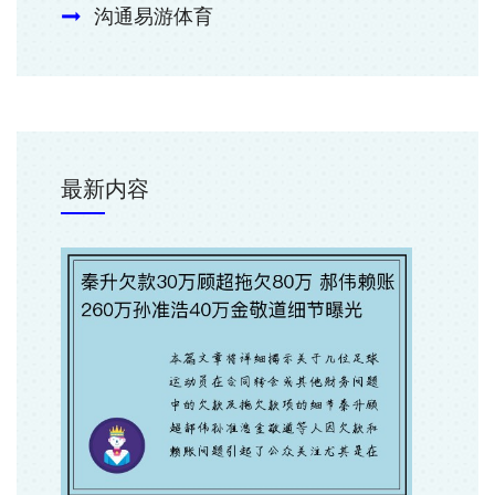
沟通易游体育
最新内容