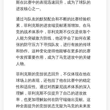
斯在比赛中的表现迅速回升，成为了球队的
进攻核心之一。
通过与队友的默契配合和不断的比赛经验积
累，菲利克斯的进攻端贡献逐渐增加。在马
竞的战术体系中，菲利克斯不仅仅是依靠个
人能力突破敌方防线，他还学会了如何在紧
张的防守压力下寻找队友，进行有效的传球
和协作。这种变化使得他能够在更多的比赛
中发挥重要作用，成为了马竞进攻中的关键
人物。
菲利克斯的竞技状态回升，不仅体现在他在
球场上的表现，还包括了他在比赛中的稳定
性和适应性。通过对西蒙尼战术体系的深入
理解，菲利克斯不仅提升了自己的进攻效
率，也更加理解如何在防守端做出贡献。这
种全面提升的竞技状态无疑为马竞的未来发