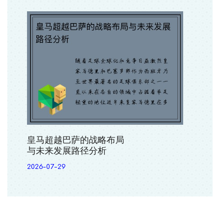
皇马超越巴萨的战略布局
与未来发展路径分析
2026-07-29