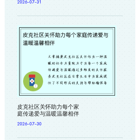
2026-07-31
皮克社区关怀助力每个家
庭传递爱与温暖温馨相伴
2026-07-30