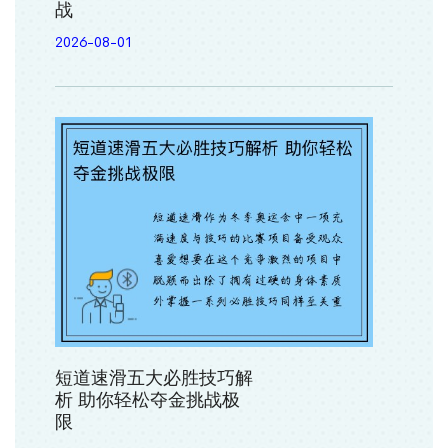
战
2026-08-01
短道速滑五大必胜技巧解
析 助你轻松夺金挑战极
限