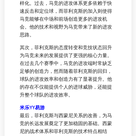
样化。过去，马竞的进攻体系更多依赖于快
速反击和定位球，而菲利克斯的加入则使得
马竞能够在中场和前场创造更多的进攻机
会。他的技术和视野为马竞带来了新的进攻
思路。
其次，菲利克斯的态度转变和竞技状态回升
为马竞未来的发展提供了更强的核心力量。
在过去几个赛季中，马竞的进攻端时常缺乏
足够的创造力，然而随着菲利克斯的回归，
球队的进攻效率和创造力有了显著提升。他
的存在不仅能提供个人的进球威胁，还能提
升整个球队的进攻效率。
米乐YY易游
最后，菲利克斯与西蒙尼关系的改善，为马
竞的长远发展奠定了更加稳固的基础。西蒙
尼的战术体系和菲利克斯的技术特点相结