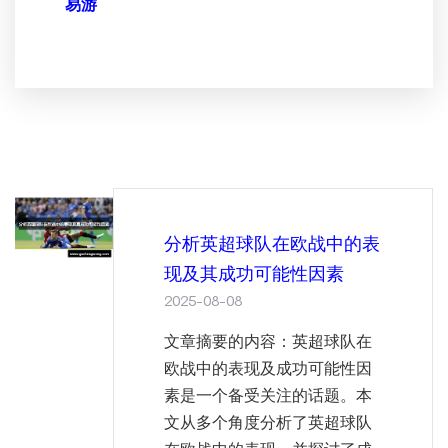
易游
分析英超球队在欧战中的表
现及其成功可能性因素
2025-08-08
文章摘要的内容：英超球队在
欧战中的表现及成功可能性因
素是一个备受关注的话题。本
文从多个角度分析了英超球队