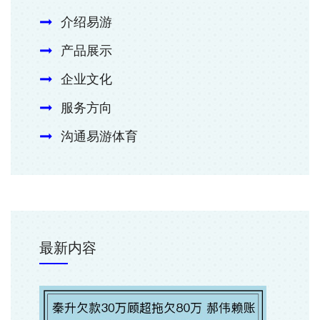
介绍易游
产品展示
企业文化
服务方向
沟通易游体育
最新内容