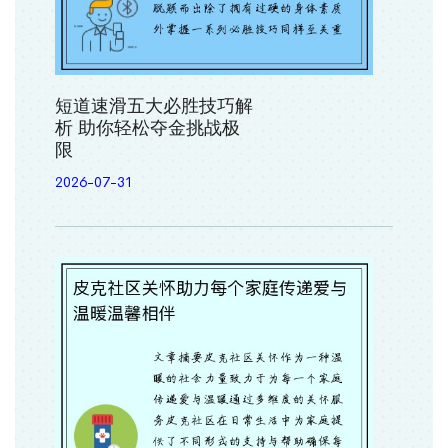
短道速滑五大必胜技巧解
析 助你轻松夺金挑战极
限
2026-07-31