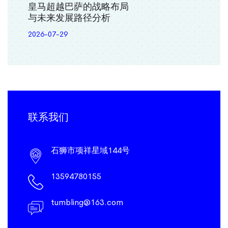
皇马超越巴萨的战略布局
与未来发展路径分析
2026-07-29
联系我们
石狮市项祥星域144号
13594780155
tumbling@163.com