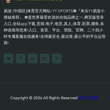
易游·(中国区)体育官方网站-YY SPORTS⚽️『米乐YY易游小
师妹推荐』,⚽️是世界最受欢迎的在线品牌之一,网页版登录
入口,全站app下载,竞猜,电子,电竞,真人,体育,彩票,捕鱼,各
种游戏等您来!入口、首页、平台、登陆、官网、二十四小
时专属客服在线服务!全球最安全,最信誉,最公平的平台运营
商!
Copyright © 2026 All Rights Reserved
米乐YY易游
.