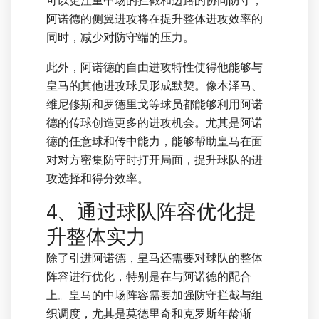
可以更注重中场的拦截和边路的协同防守，
阿诺德的侧翼进攻将在提升整体进攻效率的
同时，减少对防守端的压力。
此外，阿诺德的自由进攻特性使得他能够与
皇马的其他进攻球员形成默契。像本泽马、
维尼修斯和罗德里戈等球员都能够利用阿诺
德的传球创造更多的进攻机会。尤其是阿诺
德的任意球和传中能力，能够帮助皇马在面
对对方密集防守时打开局面，提升球队的进
攻选择和得分效率。
4、通过球队阵容优化提
升整体实力
除了引进阿诺德，皇马还需要对球队的整体
阵容进行优化，特别是在与阿诺德的配合
上。皇马的中场阵容需要加强防守拦截与组
织调度，尤其是莫德里奇和克罗斯年龄渐