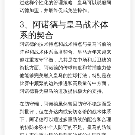
过这样个性化的管理策略，皇马可以说服阿
诺德加盟，并最终促成免签操作。
3、阿诺德与皇马战术体
系的契合
阿诺德的技术特点和战术特点与皇马当前的
阵容和战术体系高度契合。皇马近年来越来
越注重攻守平衡，尤其是在中场和后卫线的
衔接方面。阿诺德的传球精度和前插能力使
他能够完美融入皇马的控球打法，特别是在
比赛中频繁的边路推进和高质量传中方面，
阿诺德将为皇马的进攻提供极大的支持。
在防守端，阿诺德虽然曾因防守不稳定而受
到批评，但在齐达内或安切洛蒂的战术体系
下，阿诺德可以通过多重防线的配合和合理
的协防来弥补个人防守的不足。皇马的防线