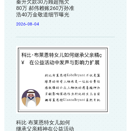
秦升欠款30万顾超拖欠
80万 郝伟赖账260万孙准
浩40万金敬道细节曝光
2026-08-04
科比·布莱恩特女儿如何
继承父亲精神在公益活动