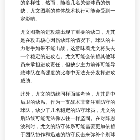
的多样性，然而，随着几名关键球员的伤
缺，尤文图斯的整体战术执行可能会受到一
定影响。
尤文图斯的进攻端出现了重要的缺口，尤其
是在攻击核心因伤缺阵的情况下。球队的主
力射手如果不能出战，这意味着尤文将失去
一个稳定的进攻点。尤文可能会依赖其他球
员来承担进攻责任，但缺少主力前锋可能导
致球队在高强度的比赛中无法充分发挥进攻
威胁。
此外，尤文的防线同样面临考验，尤其是中
后卫的缺席。作为一支战术非常注重防守的
球队，缺少了几名稳定的防守球员，尤文的
后防线可能无法像以往一样坚固。在对阵恩
波利时，尤文的防守体系可能需要更加依赖
于团队协作和迅速的防守反击来弥补个别球