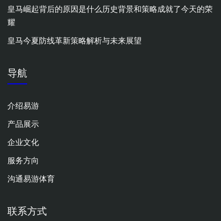
皇马崛起背后的原因是什么历史背景和策略成就了今天的荣
耀
皇马今夏防线革新策略解析与未来展望
导航
介绍易游
产品展示
企业文化
服务方向
沟通易游体育
联系方式