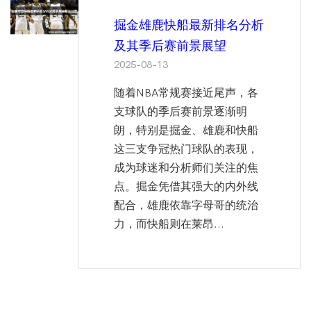
掘金雄鹿快船最新排名分析
及其季后赛前景展望
2025-08-13
随着NBA常规赛接近尾声，各
支球队的季后赛前景逐渐明
朗，特别是掘金、雄鹿和快船
这三支争冠热门球队的表现，
成为球迷和分析师们关注的焦
点。掘金凭借其强大的内外线
配合，雄鹿依靠字母哥的统治
力，而快船则在莱昂...