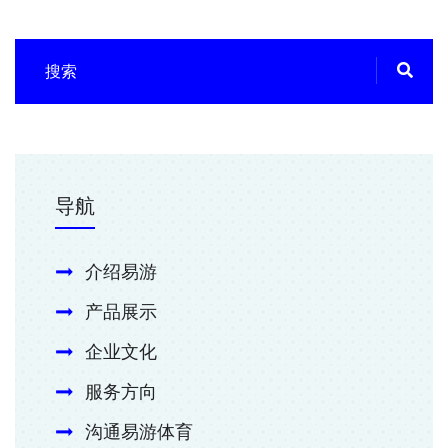
导航
介绍易游
产品展示
企业文化
服务方向
沟通易游体育