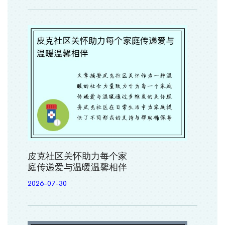
皮克社区关怀助力每个家
庭传递爱与温暖温馨相伴
2026-07-30