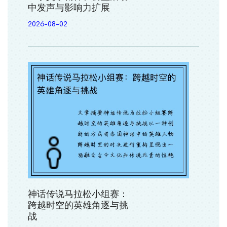
中发声与影响力扩展
2026-08-02
神话传说马拉松小组赛：
跨越时空的英雄角逐与挑
战