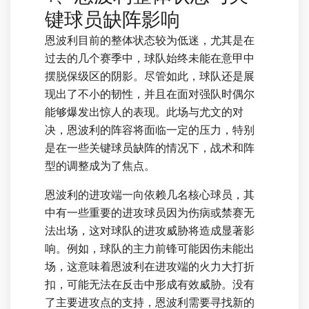
键球员缺阵影响
恩波利目前的整体状态较为低迷，尤其是在
过去的几个赛季中，球队始终未能在意甲中
摆脱保级区的阴影。尽管如此，球队还是展
现出了不小的韧性，并且在面对强队时偶尔
能够爆发出惊人的表现。此场与尤文的对
决，恩波利的阵容将面临一定的压力，特别
是在一些关键球员缺阵的情况下，战术和阵
型的调整成为了焦点。
恩波利的进攻端一向依赖几名核心球员，其
中有一些重要的进攻球员因为伤病或禁赛无
法出场，这对球队的进攻威胁将造成显著影
响。例如，球队的主力前锋可能因伤未能出
场，这意味着恩波利在进攻端的火力大打折
扣，可能无法在反击中形成有效威胁。没有
了主要进攻点的支持，恩波利需要寻找新的