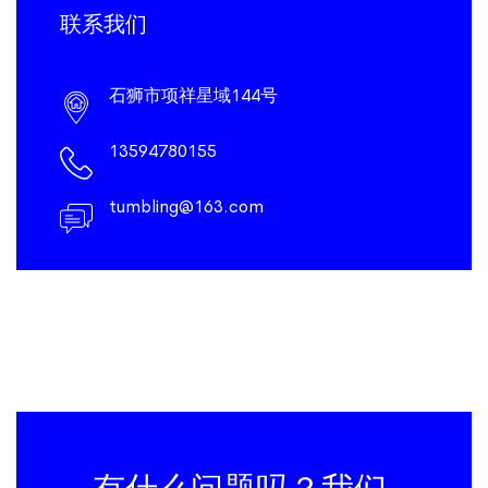
联系我们
石狮市项祥星域144号
13594780155
tumbling@163.com