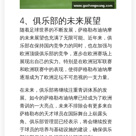
4、俱乐部的未来展望
随着足球世界的不断发展，萨格勒布迪纳摩
的未来展望也充满了无限可能。近年来，俱
乐部在保持国内竞争力的同时，也在加强与
欧洲顶级俱乐部的竞争，逐步在欧洲赛场上
展现出自己的实力。特别是在欧洲冠军联赛
和欧洲联赛中的表现，使得萨格勒布迪纳摩
逐渐成为了欧洲足坛不可忽视的一支力量。
在未来，俱乐部将继续注重青训体系的发
展。如今的萨格勒布迪纳摩已经成为了欧洲
青训的一大亮点，未来不排除会有更多来自
萨格勒布的天才球员在国际舞台上崭露头
角。俱乐部管理层已经表示，将会继续投资
于球员的培养与基础设施的建设，确保俱乐