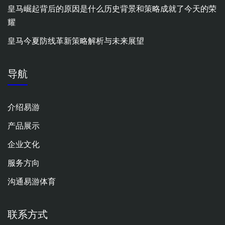
皇马崛起背后的原因是什么历史背景和策略成就了今天的荣
耀
皇马今夏防线革新策略解析与未来展望
导航
介绍易游
产品展示
企业文化
服务方向
沟通易游体育
联系方式