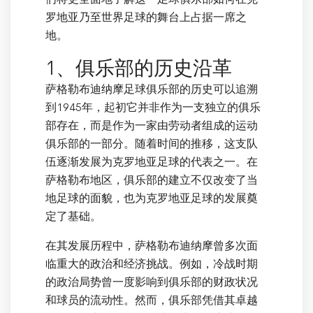
罗地亚乃至世界足球的舞台上占据一席之
地。
1、俱乐部的历史沿革
萨格勒布迪纳摩足球俱乐部的历史可以追溯
到1945年，起初它并非作为一支独立的俱乐
部存在，而是作为一家由劳动者组成的运动
俱乐部的一部分。随着时间的推移，这支队
伍逐渐发展为克罗地亚足球的代表之一。在
萨格勒布地区，俱乐部的建立不仅改变了当
地足球的面貌，也为克罗地亚足球的发展奠
定了基础。
在其发展历程中，萨格勒布迪纳摩曾多次面
临重大的政治和经济挑战。例如，冷战时期
的政治局势曾一度影响到俱乐部的财政状况
和球员的流动性。然而，俱乐部凭借其卓越