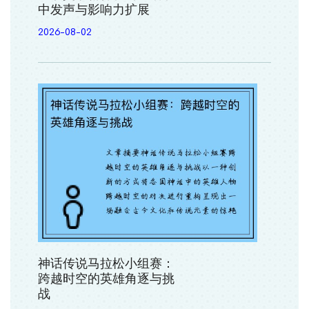
中发声与影响力扩展
2026-08-02
神话传说马拉松小组赛：
跨越时空的英雄角逐与挑
战