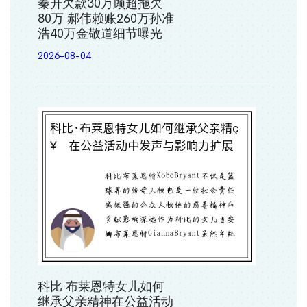
秦升欠款30万顾超拖欠
80万 郝伟赖账260万孙准
浩40万金敬道细节曝光
2026-08-04
科比·布莱恩特女儿如何
继承父亲精神在公益活动