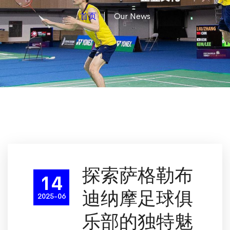
首页
Our News
探索萨格勒布
14
迪纳摩足球俱
2025-06
乐部的独特魅