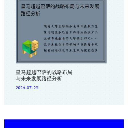
皇马超越巴萨的战略布局
与未来发展路径分析
2026-07-29