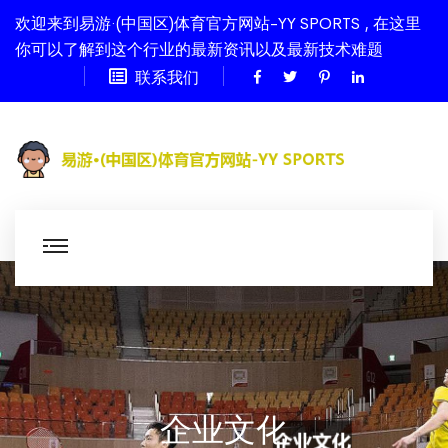
欢迎来到易游·(中国区)体育官方网站-YY SPORTS , 在这里
你可以了解到这个行业的最新资讯以及最新技术难题
联系我们
企业文化