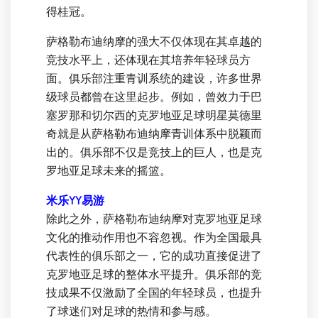
得桂冠。
萨格勒布迪纳摩的强大不仅体现在其卓越的
竞技水平上，还体现在其培养年轻球员方
面。俱乐部注重青训系统的建设，许多世界
级球员都曾在这里起步。例如，曾效力于巴
塞罗那和切尔西的克罗地亚足球明星莫德里
奇就是从萨格勒布迪纳摩青训体系中脱颖而
出的。俱乐部不仅是竞技上的巨人，也是克
罗地亚足球未来的摇篮。
米乐YY易游
除此之外，萨格勒布迪纳摩对克罗地亚足球
文化的推动作用也不容忽视。作为全国最具
代表性的俱乐部之一，它的成功直接促进了
克罗地亚足球的整体水平提升。俱乐部的竞
技成果不仅激励了全国的年轻球员，也提升
了球迷们对足球的热情和参与感。