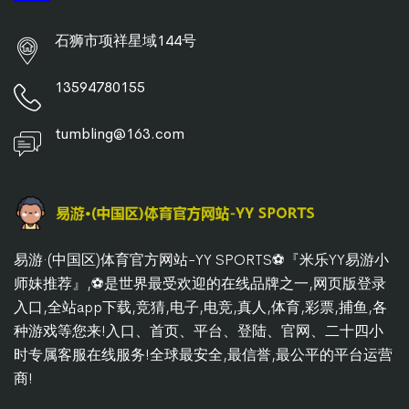
石狮市项祥星域144号
13594780155
tumbling@163.com
易游·(中国区)体育官方网站-YY SPORTS⚽️『米乐YY易游小
师妹推荐』,⚽️是世界最受欢迎的在线品牌之一,网页版登录
入口,全站app下载,竞猜,电子,电竞,真人,体育,彩票,捕鱼,各
种游戏等您来!入口、首页、平台、登陆、官网、二十四小
时专属客服在线服务!全球最安全,最信誉,最公平的平台运营
商!