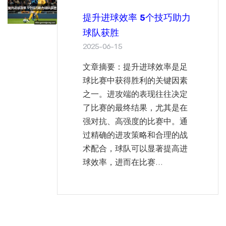
提升进球效率 5个技巧助力
球队获胜
2025-06-15
文章摘要：提升进球效率是足
球比赛中获得胜利的关键因素
之一。进攻端的表现往往决定
了比赛的最终结果，尤其是在
强对抗、高强度的比赛中。通
过精确的进攻策略和合理的战
术配合，球队可以显著提高进
球效率，进而在比赛...